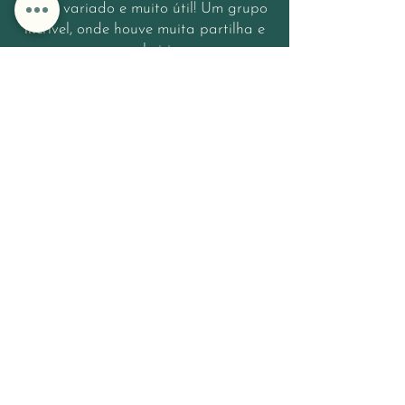
muito variado e muito útil! Um grupo
incrível, onde houve muita partilha e
companheirismo.
Grata Joana 🙏🌻"
"Encontro de altíssima nutrição"