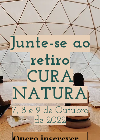
Junte-se ao
retiro
CURA
NATURA
7, 8 e 9 de Outubro
de 2022
Quero inscrever-me