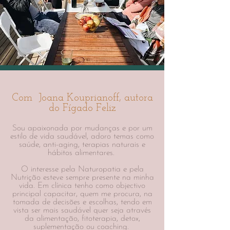
Com Joana Kouprianoff, autora
do Fígado Feliz
Sou apaixonada por mudanças e por um
estilo de vida saudável, adoro temas como
saúde, anti-aging, terapias naturais e
hábitos alimentares.
O interesse pela Naturopatia e pela
Nutrição esteve sempre presente na minha
vida. Em clínica tenho como objectivo
principal capacitar, quem me procura, na
tomada de decisões e escolhas, tendo em
vista ser mais saudável quer seja através
da alimentação, fitoterapia, detox,
suplementação ou coaching.