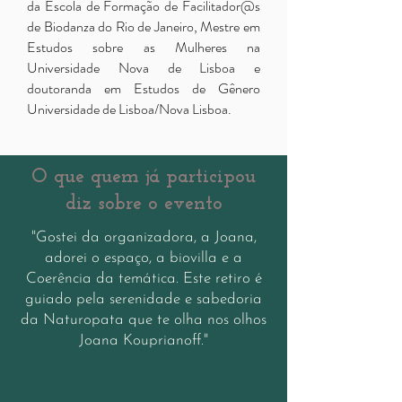
da Escola de Formação de Facilitador@s
de Biodanza do Rio de Janeiro, Mestre em
Estudos sobre as Mulheres na
Universidade Nova de Lisboa e
doutoranda em Estudos de Gênero
Universidade de Lisboa/Nova Lisboa.
O que quem já participou
diz sobre o evento
"Gostei da organizadora, a Joana,
adorei o espaço, a biovilla e a
Coerência da temática. Este retiro é
guiado pela serenidade e sabedoria
da Naturopata que te olha nos olhos
Joana Kouprianoff."