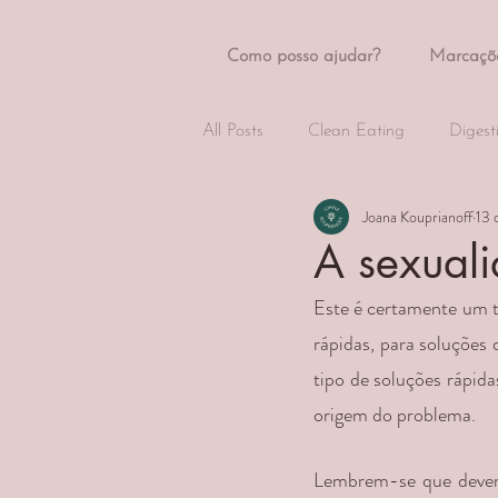
Como posso ajudar?
Marcaçõ
All Posts
Clean Eating
Digest
Joana Kouprianoff
13 
A sexuali
Este é certamente um 
rápidas, para soluções 
tipo de soluções rápid
origem do problema.
Lembrem-se que deverã