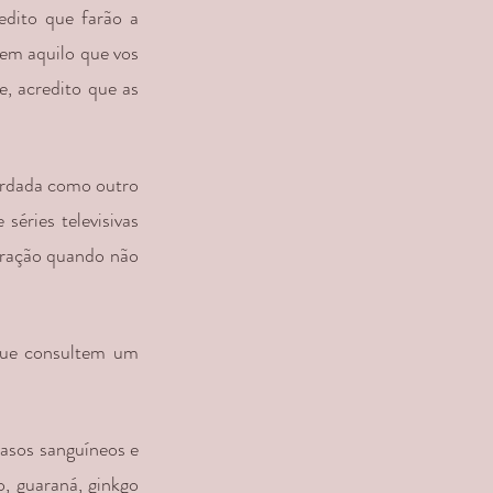
edito que farão a 
em aquilo que vos 
, acredito que as 
ordada como outro 
séries televisivas 
tração quando não 
que consultem um 
asos sanguíneos e 
, guaraná, ginkgo 