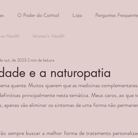
es
O Poder do Cortisol
Loja
Perguntas Frequente
ive Health
Women's Health
de out. de 2023
2 min de leitura
dade e a naturopatia
tema quente. Muitos querem que as medicinas complementares l
definitivas principalmente nesta temática. Meus caros, ao que tu
as, apenas vão eliminar os sintomas de uma forma não permanen
o sempre buscar a melhor forma de tratamento personalizad