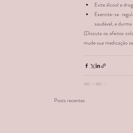
Evite álcool e dr
Exercite-se regu
saudável, e durma 
(Discuta os efeitos co
mude sua medicação se
Posts recentes