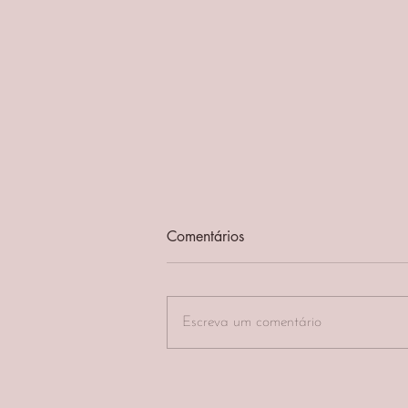
Pilar 2: Alimentação e
Comentários
Hidratação Conscientes -
Nutrindo o Corpo e a Alma
No segundo pilar dos 7 Pilares da
Saúde, embarcamos numa viagem pela
Escreva um comentário
Alimentação e Hidratação
Conscientes. Este pilar destaca a...