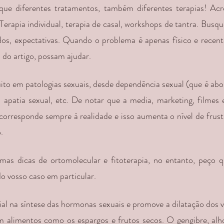
 que diferentes tratamentos, também diferentes terapias! Acr
Terapia individual, terapia de casal, workshops de tantra. Busqu
dos, expectativas. Quando o problema é apenas físico e recente
l do artigo, possam ajudar.
ito em patologias sexuais, desde dependência sexual (que é ab
, apatia sexual, etc. De notar que a media, marketing, filmes e 
orresponde sempre à realidade e isso aumenta o nível de frus
.
umas dicas de ortomolecular e fitoterapia, no entanto, peço 
do vosso caso em particular.
al na síntese das hormonas sexuais e promove a dilatação dos v
 alimentos como os espargos e frutos secos. O gengibre, alho