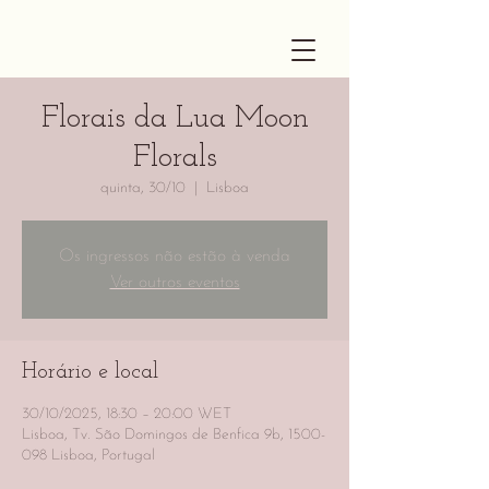
Florais da Lua Moon
Florals
quinta, 30/10
  |  
Lisboa
Os ingressos não estão à venda
Ver outros eventos
Horário e local
30/10/2025, 18:30 – 20:00 WET
Lisboa, Tv. São Domingos de Benfica 9b, 1500-
098 Lisboa, Portugal