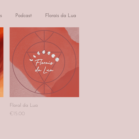
s
Podcast
Florais da Lua
Quick View
Floral da Lua
Price
€15.00