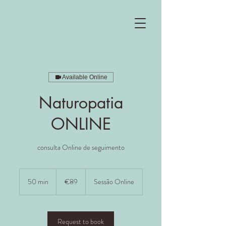
Available Online
Naturopatia
ONLINE
consulta Online de seguimento
89
euros
50 min
5
€89
Sessão Online
0
m
i
n
Request to book